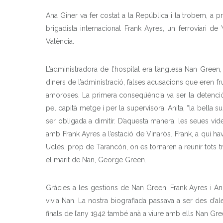
Ana Giner va fer costat a la República i la trobem, a pr
brigadista internacional Frank Ayres, un ferroviari d
València.
L’administradora de l’hospital era l’anglesa Nan Green
diners de l’administració, falses acusacions que eren 
amoroses. La primera conseqüència va ser la detenció 
pel capità metge i per la supervisora, Anita, “la bella
ser obligada a dimitir. D’aquesta manera, les seues v
amb Frank Ayres a l’estació de Vinaròs. Frank, a qui h
Uclés, prop de Tarancón, on es tornaren a reunir tots tr
el marit de Nan, George Green.
Gràcies a les gestions de Nan Green, Frank Ayres i Ani
vivia Nan. La nostra biografiada passava a ser des d’ale
finals de l’any 1942 també anà a viure amb ells Nan Gre