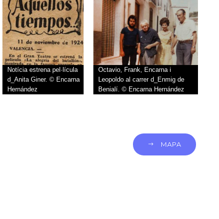
Notícia estrena pel·lícula
Octavio, Frank, Encarna i
d_Anita Giner. © Encarna
Leopoldo al carrer d_Enmig de
Hernández
Benialí. © Encarna Hernández
MAPA