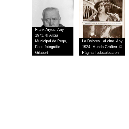
Frank Aryes. Any
1973. © Arxiu
Municipal de Pego,
La Dolores_ al cine. Any
Fons fotogràfic
1924. Mundo Gráfico. ©
Gilabert
Pàgina Todocoleccion