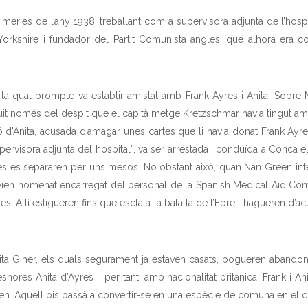
imeries de l’any 1938, treballant com a supervisora adjunta de l’hospi
e Yorkshire i fundador del Partit Comunista anglès, que alhora era 
, la qual prompte va establir amistat amb Frank Ayres i Anita. Sobr
fruit només del despit que el capità metge Kretzschmar havia tingut am
d’Anita, acusada d’amagar unes cartes que li havia donat Frank Ayre
 supervisora adjunta del hospital”, va ser arrestada i conduïda a Conca
ides es separaren per uns mesos. No obstant això, quan Nan Green in
avien nomenat encarregat del personal de la Spanish Medical Aid Com
es. Allí estigueren fins que esclatà la batalla de l’Ebre i hagueren d’
ta Giner, els quals segurament ja estaven casats, pogueren abandona
shores Anita d’Ayres i, per tant, amb nacionalitat britànica. Frank i A
en. Aquell pis passà a convertir-se en una espècie de comuna en el co