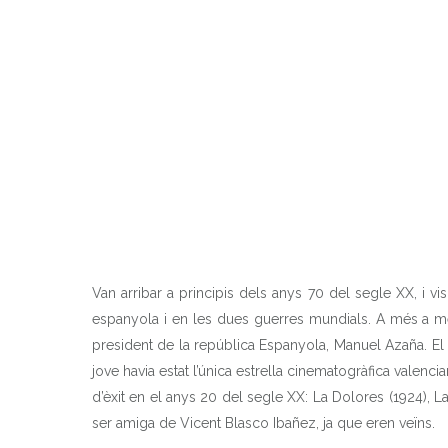
Van arribar a principis dels anys 70 del segle XX, i vi
espanyola i en les dues guerres mundials. A més a més,
president de la república Espanyola, Manuel Azaña. E
jove havia estat l’única estrella cinematogràfica valenc
d’èxit en el anys 20 del segle XX: La Dolores (1924), La
ser amiga de Vicent Blasco Ibañez, ja que eren veïns.