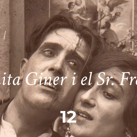
ita Giner i el Sr. F
12