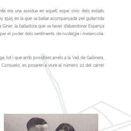
ta era una assídua en aquell espai cívic dels exiliats
any 1945 en la que va ballar acompanyada pel guitarrista
ta Giner, la balladora que va haver d’abandonar Espanya
sipar el poder dels sentiments de nostàlgia i melancolia:
a, tot i que amb possibles arrels a la Vall de Gallinera.
na Consuelo, es posaren a viure al número 22 del carrer