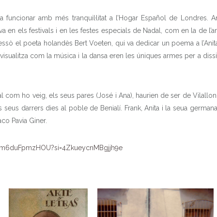
a funcionar amb més tranquil·litat a l’Hogar Español de Londres. Ani
va en els festivals i en les festes especials de Nadal, com en la de l’
ressò el poeta holandès Bert Voeten, qui va dedicar un poema a l’Ani
es visualitza com la música i la dansa eren les úniques armes per a dis
INICI
HISTÒRIA
al com ho veig, els seus pares (José i Ana), haurien de ser de Vilallong
ls seus darrers dies al poble de Benialí. Frank, Anita i la seua germa
aco Pavia Giner.
ELS 8 POBLES
be/m6duFpmzHOU?si=4ZkueycnMBgjjh9e
PATRIMONI
QUÈ FER
DADES ÚTILS