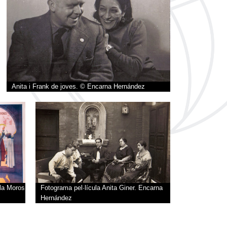
TS
Anita i Frank de joves. © Encarna Hernández
ES
cula Moros
Fotograma pel·lícula Anita Giner. Encarna
Hernández