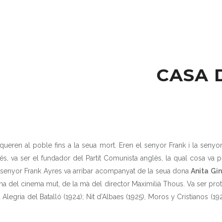
CASA D
squeren al poble fins a la seua mort. Eren el senyor Frank i la senyora
 va ser el fundador del Partit Comunista anglès, la qual cosa va pr
l senyor Frank Ayres va arribar acompanyat de la seua dona
Anita Gin
iana del cinema mut, de la mà del director Maximilià Thous. Va ser pro
 Alegria del Batalló (1924); Nit d’Albaes (1925), Moros y Cristianos (19