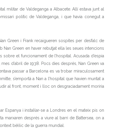
tal militar de Valdeganga a Albacete. Allí estava junt al
comissari polític de Valdeganga, i que havia conegut a
e Nan Green i Frank recaigueren sospites per desfalc de
b Nan Green en haver rebutjat ella les seues intencions
s sobre el funcionament de l’hospital. Acusada d’espia
 el mes d’abril de 1938. Pocs dies després, Nan Green va
tentava passar a Barcelona es va trobar miraculosament
mitte, s’emportà a Nan a l’hospital que havien muntat a
acudir al front, moment i lloc on desgraciadament moriria
r Espanya i instal·lar-se a Londres en el mateix pis on
nita marxaren després a viure al barri de Battersea, on a
ntext bèl·lic de la guerra mundial.