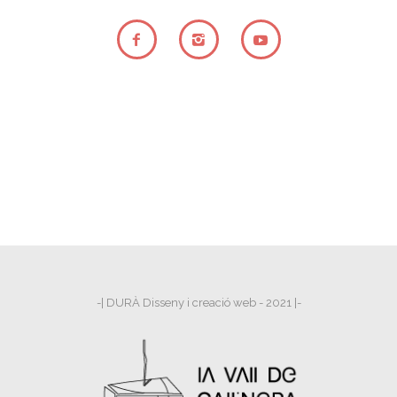
-| DURÀ Disseny i creació web - 2021 |-