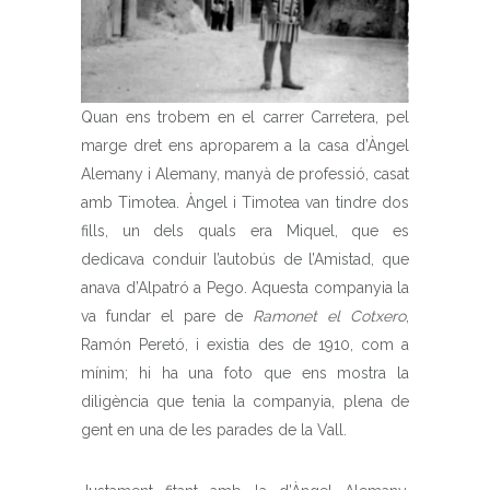
Quan ens trobem en el carrer Carretera, pel
marge dret ens aproparem a la casa d’Àngel
Alemany i Alemany, manyà de professió, casat
amb Timotea. Àngel i Timotea van tindre dos
fills, un dels quals era Miquel, que es
dedicava conduir l’autobús de l’Amistad, que
anava d’Alpatró a Pego. Aquesta companyia la
va fundar el pare de
Ramonet el Cotxero
,
Ramón Peretó, i existia des de 1910, com a
mínim; hi ha una foto que ens mostra la
diligència que tenia la companyia, plena de
gent en una de les parades de la Vall.