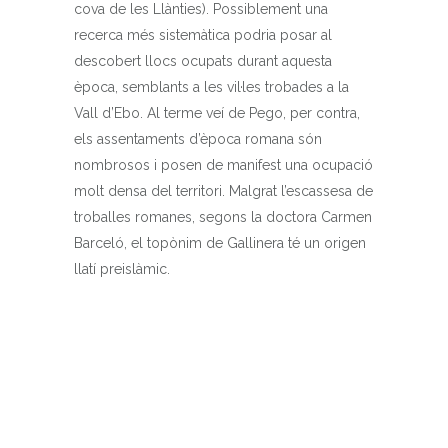
cova de les Llànties). Possiblement una
recerca més sistemàtica podria posar al
descobert llocs ocupats durant aquesta
època, semblants a les vil·les trobades a la
Vall d’Ebo. Al terme veí de Pego, per contra,
els assentaments d’època romana són
nombrosos i posen de manifest una ocupació
molt densa del territori. Malgrat l’escassesa de
troballes romanes, segons la doctora Carmen
Barceló, el topònim de Gallinera té un origen
llatí preislàmic.