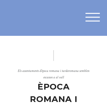
Els assentaments d’època romana i tardoromana semblen
escassos a al vall
ÈPOCA
ROMANA I