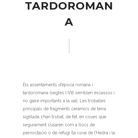
TARDOROMAN
A
Els assentaments d’època romana i
tardoromana (segles I-VII) semblen escassos i
no gaire importants a la vall. Les troballes
principals de fragments ceràmics de terra
sigil·lada s’han trobat, de fet, en coves que
segurament s’usaren com a llocs de
pernoctació o de refugi (la cova de l’Hedra i la