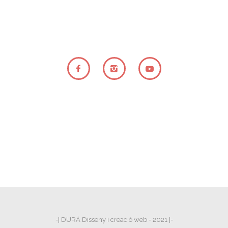
-| DURÀ Disseny i creació web - 2021 |-