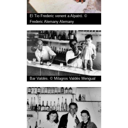
El Tio Frederic venent a Alpatró. ©
Frederic Alemany Alemany
Bar Valdés. © Milagros Valdés Mengual