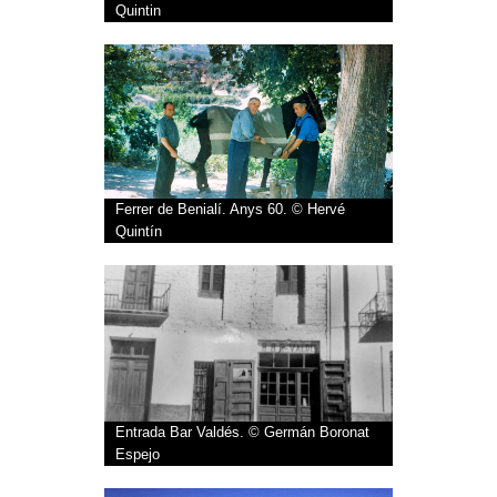
Quintin
Ferrer de Benialí. Anys 60. © Hervé
Quintín
Entrada Bar Valdés. © Germán Boronat
Espejo