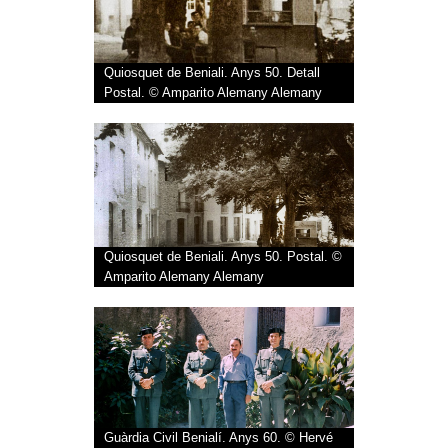
Quiosquet de Beniali. Anys 50. Detall
Postal. © Amparito Alemany Alemany
Quiosquet de Beniali. Anys 50. Postal. ©
Amparito Alemany Alemany
Guàrdia Civil Benialí. Anys 60. © Hervé