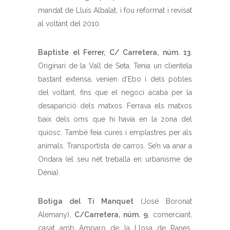
mandat de Lluís Albalat, i fou reformat i revisat
al voltant del 2010.
Baptiste el Ferrer, C/ Carretera, núm. 13
.
Originari de la Vall de Seta. Tenia un clientela
bastant extensa, venien d’Ebo i dels pobles
del voltant, fins que el negoci acabà per la
desaparició dels matxos. Ferrava els matxos
baix dels oms que hi havia en la zona del
quiosc. També feia cures i emplastres per als
animals. Transportista de carros. Se’n va anar a
Ondara (el seu nét treballa en urbanisme de
Dénia).
Botiga del Ti Manquet
(José Boronat
Alemany),
C/Carretera, núm. 9
, comerciant,
casat amb Amparo de la Llosa de Ranes.