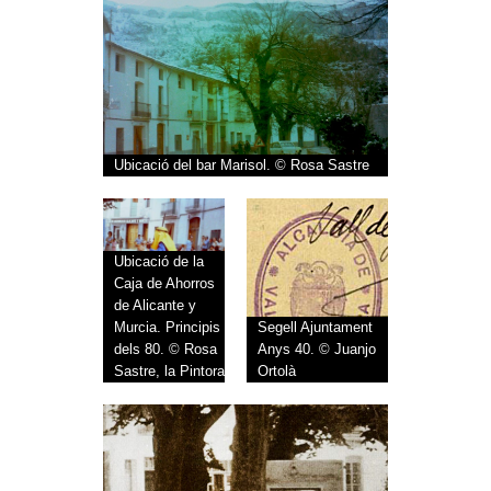
Ubicació del bar Marisol. © Rosa Sastre
Ubicació de la
Caja de Ahorros
de Alicante y
Murcia. Principis
Segell Ajuntament
dels 80. © Rosa
Anys 40. © Juanjo
Sastre, la Pintora
Ortolà