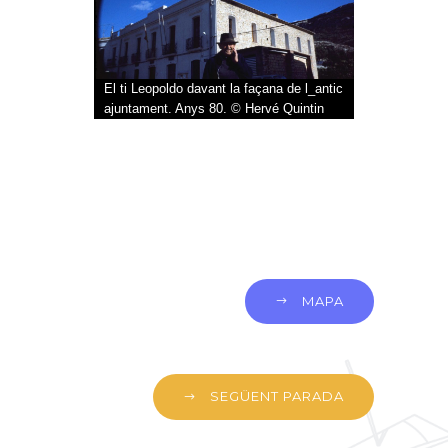
El ti Leopoldo davant la façana de l_antic
ajuntament. Anys 80. © Hervé Quintin
MAPA
SEGÜENT PARADA