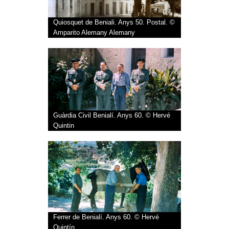
Quiosquet de Beniali. Anys 50. Postal. ©
Amparito Alemany Alemany
Guàrdia Civil Benialí. Anys 60. © Hervé
Quintin
Ferrer de Benialí. Anys 60. © Hervé
Quintín