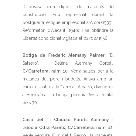
Disposava d’un dipòsit de materials de
construcció. Fou represaliat durant la
postguerra, estigué empresonat a Alcoi (1939),
Reformatori d’Alacant (1940), i va obtindre la
llibertat condicional vigilada el 02/02/1956.
Botiga de Frederic Alemany Palmer
, “El
Salsero”, i Delfina Alemany Cortell.
C/Carretera, núm. 10
. Venia salses per a la
matança del porc i budells. Anava amb un
carro: dissabte a la Carroja i Alpatró; divendres
a Benirrama. La botiga perdura fins a meitat
dels 70.
Casa del Ti Claudio Parets Alemany i
l’Elodia Oltra Parets, C/Carretera, núm. 12
.
Venia verdura. Fills del ti Bessó i la Isabeleta.