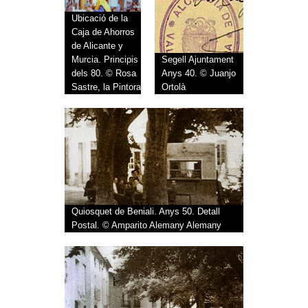
Ubicació de la
Caja de Ahorros
de Alicante y
Murcia. Principis
Segell Ajuntament
dels 80. © Rosa
Anys 40. © Juanjo
Sastre, la Pintora
Ortolà
Quiosquet de Beniali. Anys 50. Detall
Postal. © Amparito Alemany Alemany