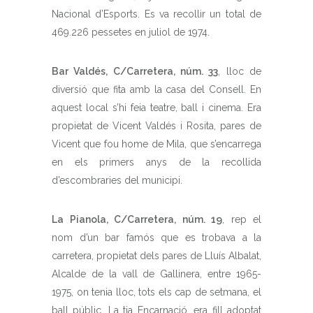
Nacional d’Esports. Es va recollir un total de
469.226 pessetes en juliol de 1974.
Bar Valdés, C/Carretera, núm. 33
, lloc de
diversió que fita amb la casa del Consell. En
aquest local s’hi feia teatre, ball i cinema. Era
propietat de Vicent Valdés i Rosita, pares de
Vicent que fou home de Mila, que s’encarrega
en els primers anys de la recollida
d’escombraries del municipi.
La Pianola, C/Carretera, núm. 19
, rep el
nom d’un bar famós que es trobava a la
carretera, propietat dels pares de Lluís Albalat,
Alcalde de la vall de Gallinera, entre 1965-
1975, on tenia lloc, tots els cap de setmana, el
ball públic. La tia Encarnació, era fill adoptat