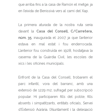
que arriba fins a la casa de Ramón el metge, ja
en l’eixida de Benissivà vers al camí del Xap.
La primera aturada de la nostra ruta seria
davant la
Casa del Consell, C/Carretera,
núm. 35
, inaugurada el 2007, ja que l’anterior
estava en mal estat i fou enderrocada.
L’anterior fou construïda en 1928, hostatjava la
caserna de la Guàrdia Civil, les escoles de
xics i les oficines municipals.
Enfront de la Casa del Consell, trobarem el
parc infantil, vora del barranc, amb una
extensió de 1229 m2, sufragat per subscripció
popular. Hi participaren fills del poble, fills
absents i simpatitzants, entitats oficials, Servei
d’Extensió Agrària, l’Ajuntament i la delegació