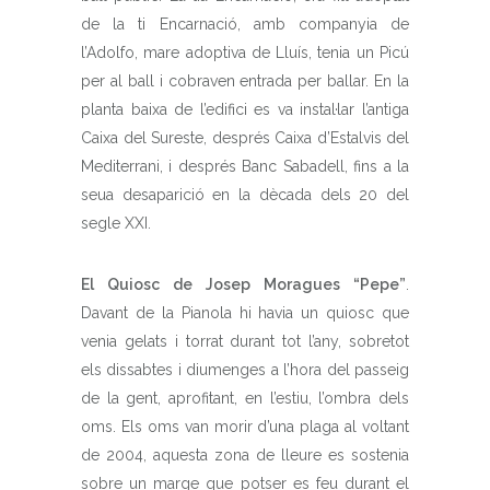
de la ti Encarnació, amb companyia de
l’Adolfo, mare adoptiva de Lluís, tenia un Picú
per al ball i cobraven entrada per ballar. En la
planta baixa de l’edifici es va instal·lar l’antiga
Caixa del Sureste, després Caixa d’Estalvis del
Mediterrani, i després Banc Sabadell, fins a la
seua desaparició en la dècada dels 20 del
segle XXI.
El Quiosc de Josep Moragues “Pepe”
.
Davant de la Pianola hi havia un quiosc que
venia gelats i torrat durant tot l’any, sobretot
els dissabtes i diumenges a l’hora del passeig
de la gent, aprofitant, en l’estiu, l’ombra dels
oms. Els oms van morir d’una plaga al voltant
de 2004, aquesta zona de lleure es sostenia
sobre un marge que potser es feu durant el