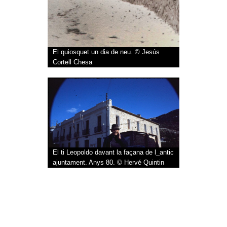
El quiosquet un dia de neu. © Jesús
Cortell Chesa
El ti Leopoldo davant la façana de l_antic
ajuntament. Anys 80. © Hervé Quintin