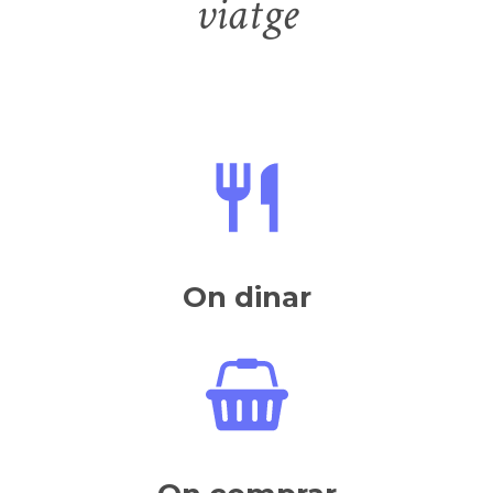
viatge
On dinar