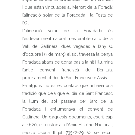
i que estan vinculades al Mercat de la Foradà:
l’alineació solar de la Foradada i la Festa de
l’Oli.
L’alineació solar de la Foradada és
l’esdeveniment natural més emblemàtic de la
Vall de Gallinera: dues vegades a l’any (4
d’octubre i 9 de març) el sol travessa la penya
Foradada abans de donar pas a la nit i il·lumina
l’antic convent franciscà de Benitaia,
precisament el dia de Sant Francesc d’Assís.
En alguns llibres es contava que hi havia una
tradició que deia que el dia de Sant Francesc
la llum del sol passava per l’arc de la
Foradada i enllumenava el convent de
Gallinera. Un d’aquests documents, escrit cap
al 1620, es custodia a l’Arxiu Històric Nacional,
secció Osuna, lligall 735/2-29. Va ser escrit