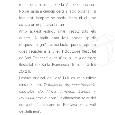
molts dels habitants de la Vall desconeixien.
No se sabia a ciència certa si això ocorria i, si
fora així, tampoc se sabia l’hora ni el lloc
exacte on impactava la llum.
Amb aquest estudi, s’han resolt tots els
dubtes. A partir d’ara tots poden gaudir
d’aquest magnífic espectacle que es repeteix
dues vegades a l’any, el 4 d’octubre (festivitat
de Sant Francesc) a les 18.20 h, i el 9 de març
(festivitat de Santa Francesca Romana) a les
17.42 h.
L’estudi original de José Lull es va publicar
dins del llibre
Trabajos de Arqueoastronomía:
ejemplos de África, América, Europa y
Polinesia
, amb el nom “La alineación solar del
convento franciscano de Benitaya en La Vall
de Gallinera”.