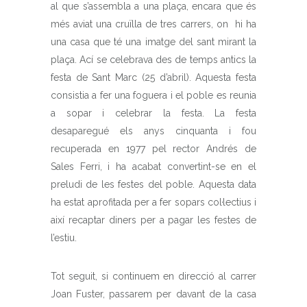
al que s’assembla a una plaça, encara que és
més aviat una cruïlla de tres carrers, on hi ha
una casa que té una imatge del sant mirant la
plaça. Ací se celebrava des de temps antics la
festa de Sant Marc (25 d’abril). Aquesta festa
consistia a fer una foguera i el poble es reunia
a sopar i celebrar la festa. La festa
desaparegué els anys cinquanta i fou
recuperada en 1977 pel rector Andrés de
Sales Ferri, i ha acabat convertint-se en el
preludi de les festes del poble. Aquesta data
ha estat aprofitada per a fer sopars col·lectius i
així recaptar diners per a pagar les festes de
l’estiu.
Tot seguit, si continuem en direcció al carrer
Joan Fuster, passarem per davant de la casa