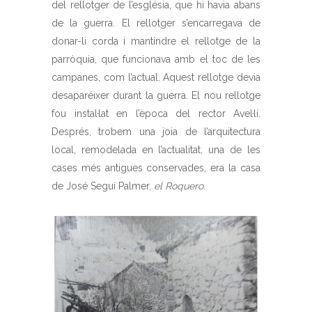
del rellotger de l’església, que hi havia abans
de la guerra. El rellotger s’encarregava de
donar-li corda i mantindre el rellotge de la
parròquia, que funcionava amb el toc de les
campanes, com l’actual. Aquest rellotge devia
desaparéixer durant la guerra. El nou rellotge
fou instal·lat en l’època del rector Avel·lí.
Després, trobem una joia de l’arquitectura
local, remodelada en l’actualitat, una de les
cases més antigues conservades, era la casa
de José Seguí Palmer,
el Roquero
.