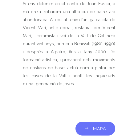
Si ens detenim en el cantó de Joan Fuster, a
mà dreta trobarem una altra era de batre, ara
abandonada. Al costat tenim l’antiga caseta de
Vicent Marí, antic corral, restaurat per Vicent
Marí, ceramista i veí de la Vall de Gallinera
durant vint anys, primer a Benissili (1980-1990)
i després a Alpatró, fins a l’any 2000. De
formació artística, i provinent dels moviments
de cristians de base, actuà com a pintor per
les cases de la Vall i acollí les inquietuds
d’una generació de joves.
MAPA