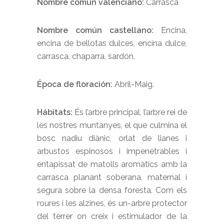
Nombre común valenciano:
Carrasca
Nombre común castellano:
Encina,
encina de bellotas dulces, encina dulce,
carrasca, chaparra, sardón.
Época de floración:
Abril-Maig.
Hábitats:
És l’arbre principal, l’arbre rei de
les nostres muntanyes, el que culmina el
bosc nadiu diànic, orlat de lianes i
arbustos espinosos i impenetrables i
entapissat de matolls aromàtics amb la
carrasca planant soberana, maternal i
segura sobre la densa foresta. Com els
roures i les alzines, és un-arbre protector
del terrer on creix i estimulador de la