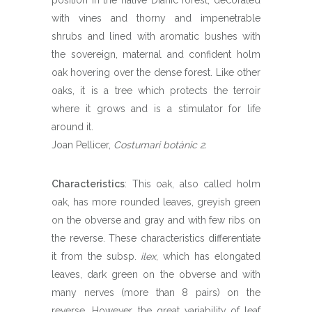
position in the native Dianic forest, decorated
with vines and thorny and impenetrable
shrubs and lined with aromatic bushes with
the sovereign, maternal and confident holm
oak hovering over the dense forest. Like other
oaks, it is a tree which protects the terroir
where it grows and is a stimulator for life
around it.
Joan Pellicer,
Costumari botànic 2.
Characteristics
: This oak, also called holm
oak, has more rounded leaves, greyish green
on the obverse and gray and with few ribs on
the reverse. These characteristics differentiate
it from the subsp.
ilex
, which has elongated
leaves, dark green on the obverse and with
many nerves (more than 8 pairs) on the
reverse. However, the great variability of leaf