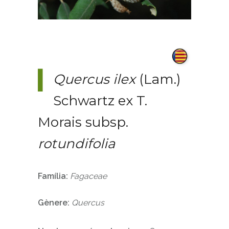
Quercus ilex
(Lam.)
Schwartz ex T.
Morais subsp.
rotundifolia
Família:
Fagaceae
Gènere:
Quercus