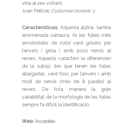
vida al seu voltant.
Joan Pellicer,
Costumari botànic 2
Características:
Aquesta alzina, també
anomenada carrasca, té les fulles més
arrodonides, de color verd grisenc per
l’anvers i grisa i amb pocs nervis al
revers. Aquests caràcters la diferencien
de la subsp. ilex que tenen les fulles
allargades, verd fosc per l’anvers i amb
molt de nervis (més de 8 parells) al
revers. De tota manera la gran
variabilitat de la morfologia de les fulles
sempre fa difícil la identificació.
Web:
Accedeix