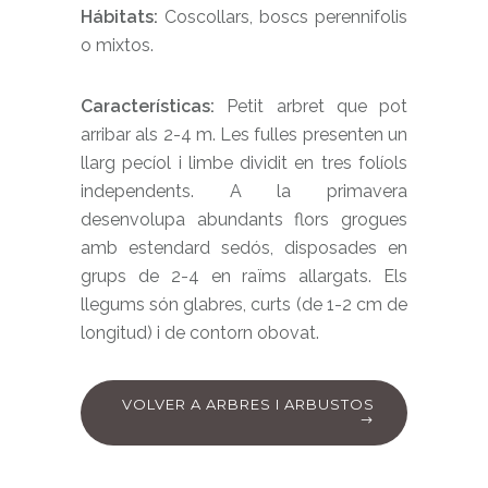
Hábitats:
Coscollars, boscs perennifolis
o mixtos.
Características:
Petit arbret que pot
arribar als 2-4 m. Les fulles presenten un
llarg pecíol i limbe dividit en tres folíols
independents. A la primavera
desenvolupa abundants flors grogues
amb estendard sedós, disposades en
grups de 2-4 en raïms allargats. Els
llegums són glabres, curts (de 1-2 cm de
longitud) i de contorn obovat.
VOLVER A ARBRES I ARBUSTOS