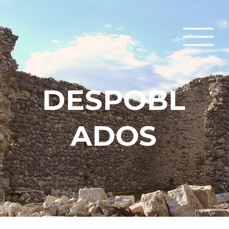
D
E
S
P
O
B
L
A
D
O
S