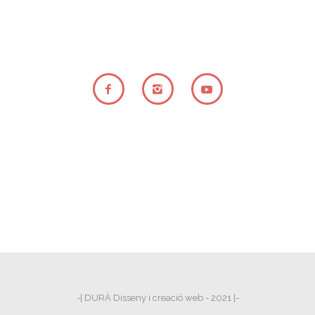
-| DURÀ Disseny i creació web - 2021 |-