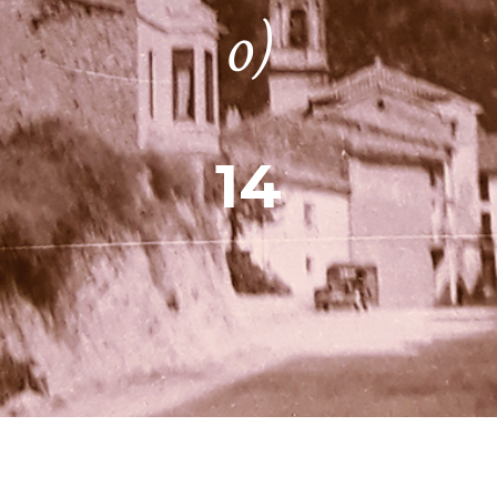
o)
14