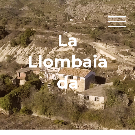
La
Llombaia
da