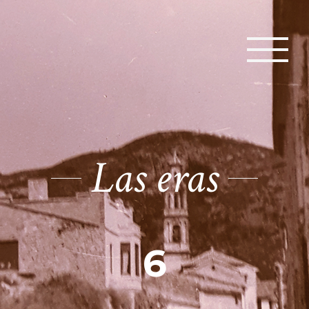
Las eras
6