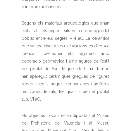
d’interpretació incerta.
Segons els materials arqueològics que s’han
trobat allí, els experts situen la cronologia del
poblat entre els segles VI-I aC. La ceràmica
que va aparéixer a les excavacions és d’època
ibèrica i destaquen els fragments amb
decoració geomètrica i amb figures de l’estil
del poblat de Sant Miquel de Llíria. També
han aparegut ceràmiques gregues de figures
roges i vernís negre, campanianes i àmfores
feniciooccidentals, les quals situen el poblat
al s. VI aC.
Els objectes trobats estan dipositats al Museu
de Prehistòria de València i al Museu
Arqueològic Municipal Camil Visedo Moltó