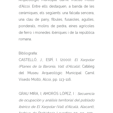
d’Alcoi. Entre ells destaquen, a banda de les
ceràmiques, els següents: una falcata sencera,
una clau de pany, fíbules, fusaioles, agulles,
ponderals, molins de pedra, eines agrícoles
de ferro i monedes ibèriques i de la república
romana.
Bibliografia:
CASTELLÓ, J.; ESPÍ, I. (2000):
El Xarpolar
(Planes de la Baronia, Vall d’Alcalà)
, Catàleg
del Museu Arqueològic Municipal Camil
Visedo Moltó, Alcoi, pp. 113-116.
GRAU MIRA, I; AMORÓS LÓPEZ, I :
Secuencia
de ocupación y análisis territorial del poblado
ibérico de El Xarpolar (Vall d’Alcalà, Alacant)
,