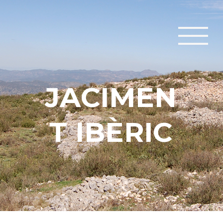
J
A
C
I
M
E
N
T
I
B
È
R
I
C