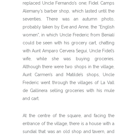
replaced Uncle Fernando’s one; Fidel Camps
Alemany’s barber shop, which lasted until the
seventies. There was an autumn photo,
probably taken by Eve and Anne, the “English
women”, in which Uncle Frederic from Benialí
could be seen with his grocery cart, chatting
with Aunt Amparo Cervera Seguí, Uncle Fidel’s
wife, while she was buying groceries.
Although there were two shops in the village,
Aunt Carmen’s and Matilde’s shops, Uncle
Frederic went through the villages of La Vall
de Gallinera selling groceries with his mule
and cart.
At the centre of the square, and facing the
entrance of the village, there is a house with a
sundial that was an old shop and tavern, and