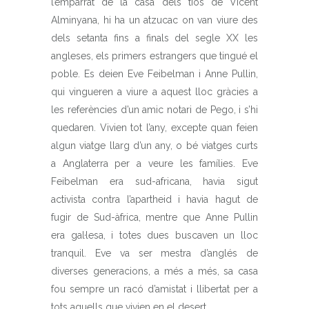
l’emparrat de la casa dels tios de Vicent
Alminyana, hi ha un atzucac on van viure des
dels setanta fins a finals del segle XX les
angleses, els primers estrangers que tingué el
poble. Es deien Eve Feibelman i Anne Pullin,
qui vingueren a viure a aquest lloc gràcies a
les referències d’un amic notari de Pego, i s’hi
quedaren. Vivien tot l’any, excepte quan feien
algun viatge llarg d’un any, o bé viatges curts
a Anglaterra per a veure les famílies. Eve
Feibelman era sud-africana, havia sigut
activista contra l’apartheid i havia hagut de
fugir de Sud-àfrica, mentre que Anne Pullin
era gal·lesa, i totes dues buscaven un lloc
tranquil. Eve va ser mestra d’anglés de
diverses generacions, a més a més, sa casa
fou sempre un racó d’amistat i llibertat per a
tots aquells que vivien en el desert.