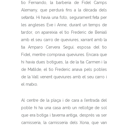
tio Fernando, la barberia de Fidel Camps
Alemany, que perdurà fins a la dècada dels
setanta. Hi havia una foto, segurament feta per
les angleses Eve i Anne, durant un temps de
tardor, on apareixia el tio Frederic de Benialí
amb el seu carro de queviures, xarrant amb la
tia Amparo Cervera Seguí, esposa del tio
Fidel, mentre comprava queviures. Encara que
hi havia dues botigues, la de la tia Carmen i la
de Matilde, el tio Frederic anava pels pobles
de la Vall venent queviures amb el seu carro i
el matxo.
Al centre de la plaça i de cara a l’entrada del
poble hi ha una casa amb un rellotge de sol
que era botiga i taverna antiga, després va ser
carnisseria, la carnisseria dels Xona, que van