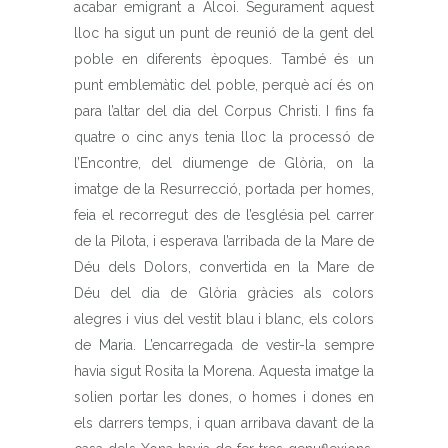
acabar emigrant a Alcoi. Segurament aquest
lloc ha sigut un punt de reunió de la gent del
poble en diferents èpoques. També és un
punt emblemàtic del poble, perquè ací és on
para l’altar del dia del Corpus Christi. I fins fa
quatre o cinc anys tenia lloc la processó de
l’Encontre, del diumenge de Glòria, on la
imatge de la Resurrecció, portada per homes,
feia el recorregut des de l’església pel carrer
de la Pilota, i esperava l’arribada de la Mare de
Déu dels Dolors, convertida en la Mare de
Déu del dia de Glòria gràcies als colors
alegres i vius del vestit blau i blanc, els colors
de Maria. L’encarregada de vestir-la sempre
havia sigut Rosita la Morena. Aquesta imatge la
solien portar les dones, o homes i dones en
els darrers temps, i quan arribava davant de la