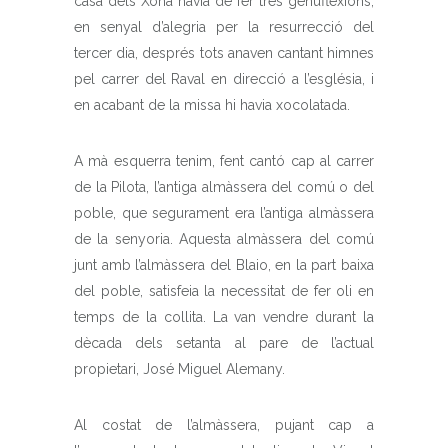
casa dels Xona havia de fer tres genuflexions,
en senyal d’alegria per la resurrecció del
tercer dia, després tots anaven cantant himnes
pel carrer del Raval en direcció a l’església, i
en acabant de la missa hi havia xocolatada.
A mà esquerra tenim, fent cantó cap al carrer
de la Pilota, l’antiga almàssera del comú o del
poble, que segurament era l’antiga almàssera
de la senyoria. Aquesta almàssera del comú
junt amb l’almàssera del Blaio, en la part baixa
del poble, satisfeia la necessitat de fer oli en
temps de la collita. La van vendre durant la
dècada dels setanta al pare de l’actual
propietari, José Miguel Alemany.
Al costat de l’almàssera, pujant cap a