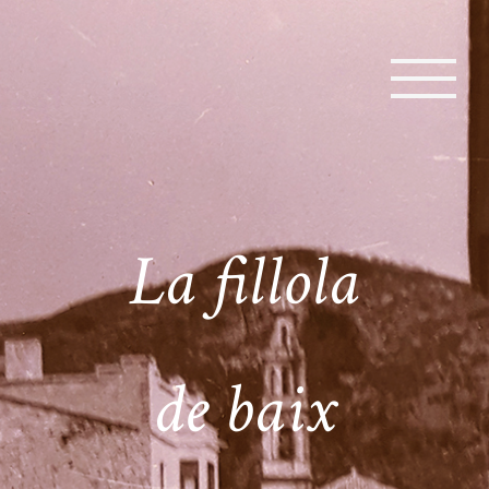
La fillola
de baix