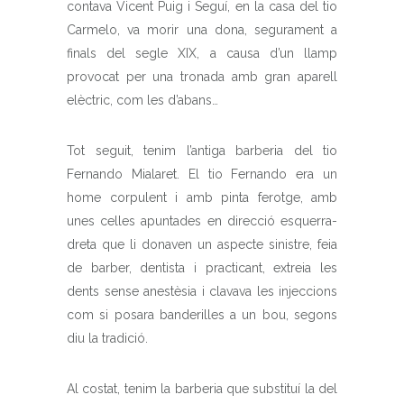
contava Vicent Puig i Seguí, en la casa del tio
Carmelo, va morir una dona, segurament a
finals del segle XIX, a causa d’un llamp
provocat per una tronada amb gran aparell
elèctric, com les d’abans…
Tot seguit, tenim l’antiga barberia del tio
Fernando Mialaret. El tio Fernando era un
home corpulent i amb pinta ferotge, amb
unes celles apuntades en direcció esquerra-
dreta que li donaven un aspecte sinistre, feia
de barber, dentista i practicant, extreia les
dents sense anestèsia i clavava les injeccions
com si posara banderilles a un bou, segons
diu la tradició.
Al costat, tenim la barberia que substituí la del