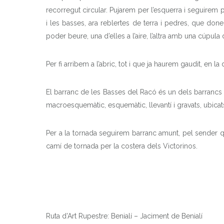
recorregut circular. Pujarem per l’esquerra i seguirem 
i les basses, ara reblertes de terra i pedres, que do
poder beure, una d’elles a l’aire, l’altra amb una cúpula
Per fi arribem a l’abric, tot i que ja haurem gaudit, en la
El barranc de les Basses del Racó és un dels barrancs m
macroesquemàtic, esquemàtic, llevantí i gravats, ubicats
Per a la tornada seguirem barranc amunt, pel sender que
camí de tornada per la costera dels Victorinos.
Ruta d’Art Rupestre: Benialí – Jaciment de Benialí