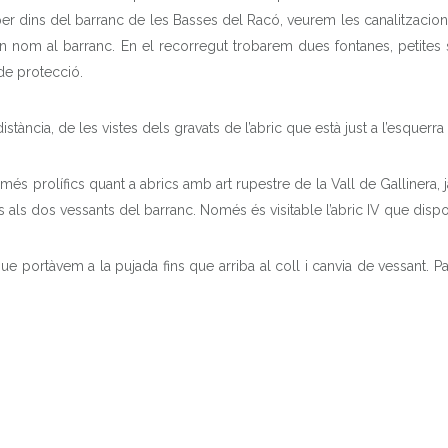
per dins del barranc de les Basses del Racó, veurem les canalitzacions 
nen nom al barranc. En el recorregut trobarem dues fontanes, petites
 de protecció.
 distància, de les vistes dels gravats de l’abric que està just a l’esquerr
és prolífics quant a abrics amb art rupestre de la Vall de Gallinera,
 als dos vessants del barranc. Només és visitable l’abric IV que dispos
 portàvem a la pujada fins que arriba al coll i canvia de vessant. Pass