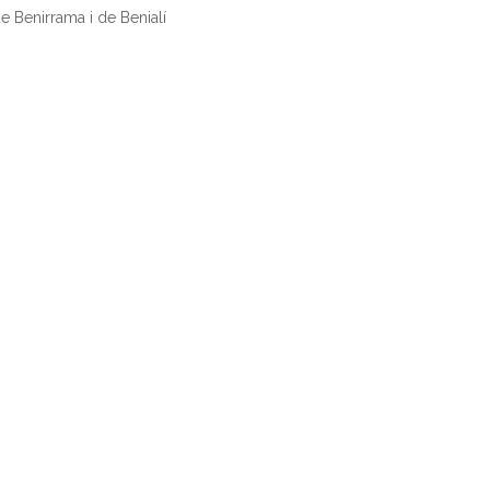
NOTÍCIES
de Benirrama i de Benialí
ALENDARI D’ACTIVITA
ULLETS DESCARREGABL