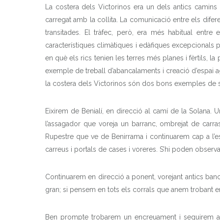
La costera dels Victorinos era un dels antics camins 
carregat amb la collita. La comunicació entre els difer
transitades. El tràfec, però, era més habitual entre
característiques climàtiques i edàfiques excepcionals 
en què els rics tenien les terres més planes i fèrtils,
exemple de treball d’abancalaments i creació d’espai ag
la costera dels Victorinos són dos bons exemples de super
Eixirem de Benialí, en direcció al camí de la Solana. 
l’assagador que voreja un barranc, ombrejat de carra
Rupestre que ve de Benirrama i continuarem cap a l’es
carreus i portals de cases i voreres. S’hi poden observa
Continuarem en direcció a ponent, vorejant antics banca
gran; si pensem en tots els corrals que anem trobant e
Ben prompte trobarem un encreuament i seguirem a la d