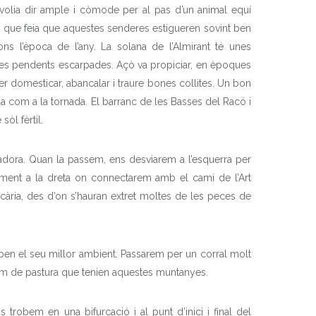
a volia dir ample i còmode per al pas d’un animal equí
osa que feia que aquestes senderes estigueren sovint ben
ons l’època de l’any. La solana de l’Almirant té unes
, les pendents escarpades. Açò va propiciar, en èpoques
er domesticar, abancalar i traure bones collites. Un bon
da com a la tornada. El barranc de les Basses del Racó i
òl fèrtil.
uradora. Quan la passem, ens desviarem a l’esquerra per
rament a la dreta on connectarem amb el camí de l’Art
cària, des d’on s’hauran extret moltes de les peces de
roben el seu millor ambient. Passarem per un corral molt
lum de pastura que tenien aquestes muntanyes.
trobem en una bifurcació i al punt d’inici i final del