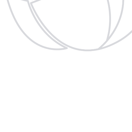
TS
ES