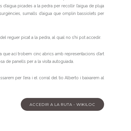
d’aigua picades a la pedra per recollir l’aigua de pluja
 surgències, sumalls d’aigua que omplin bassiolets per
a del reguer picat a la pedra, al qual no s’hi pot accedir.
 ja que ací trobem cinc abrics amb representacions d’art
a de panells per a la visita autoguiada.
arem per l’era i el corral del tio Alberto i baixarem al
ACCEDIR A LA RUTA - WIKILOC