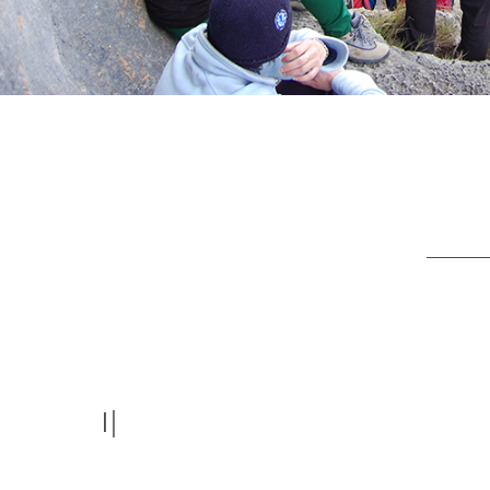
I si em que
|