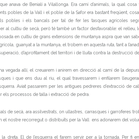
que anava de Benialí a Vilallonga. Era camí d’animals, la qual cos
ents pobles de la Vall i el poble de la Safor era bastant freqüent, c
 els pobles i els bancals per tal de fer les tasques agrícoles seg
per al cultiu de secà, però té també un factor desfavorable: el relleu
 la posada en cultiu de grans extensions de muntanya aspra que van sab
rícola, guanyat a la muntanya, el trobem en aquesta ruta, tant a l’ana
ació, d’aprofitament del territori i de lluita contra la destrucció de s
Una vegada allí, el creuarem i anirem en direcció al camí de la dep
sques i que ens duu al riu, el qual travessarem i enfilarem lleuge
querra. Aviat passarem per les antigues pedreres d’extracció de cal
r els processos de talla i extracció de pedra.
ls de secà, ara assilvestrats, on ullastres, carrasques i garroferes t
n el nostre recorregut o distribuïts per la Vall ens adonarem del vo
reta. El de l’esquerra el farem servir per a la tornada. Per fi ens 