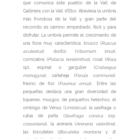
que comunica este pueblo de la Vall de
Gallinera con la Vall d’Ebo. Atraviesa la umbría
más frondosa de la Vall y gran parte del
recorrido es camino empedrado, fácil y para
disfrutar. La umbría permite el crecimiento de
una flora muy característica: brusco (
Ruscus
aculeatus
), durillo (
Viburnum tinus
),
cornicabra (
Pistacia terebinthus
), rosal (
Rosa
sp), espinal o garguller (
Crataegus
monogyna
), cañaheja (
Ferula communis
),
fresno de flor (
Fraxinus ornus
)… Entre las
pequeñas destaca una gran diversidad de
líquenes, musgos, de pequeños helechos, el
ombligo de Venus (
Umbilicus
), la saxifraga o
rubia de peña (
Saxifraga corsica
ssp.
cossoniana
), la arenaria (
Arenaria valentina
),
las biscuteles (
Biscutella montana
y
B.