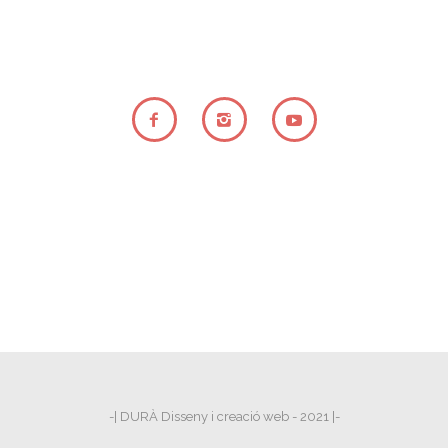
-| DURÀ Disseny i creació web - 2021 |-