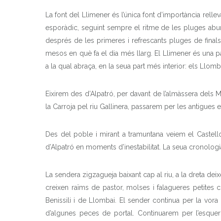
La font del Llimener és l’única font d’importància rellev
esporàdic, seguint sempre el ritme de les pluges abund
després de les primeres i refrescants pluges de finals 
mesos en què fa el dia més llarg. El Llimener és una par
a la qual abraça, en la seua part més interior: els Llombo
Eixirem des d’Alpatró, per davant de l’almàssera dels M
la Carroja pel riu Gallinera, passarem per les antigues e
Des del poble i mirant a tramuntana veiem el Castellot,
d’Alpatró en moments d’inestabilitat. La seua cronologia
La sendera zigzagueja baixant cap al riu, a la dreta de
creixen raïms de pastor, molses i falagueres petites 
Benissili i de Llombai. El sender continua per la vora
d’algunes peces de portal. Continuarem per l’esquer