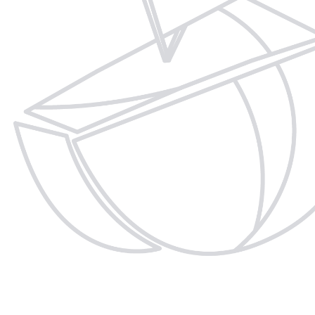
TS
ES