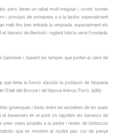
stes, però, tenen un cabal molt irregular i, sovint, només
n i principis de primavera, o a la tardor, especialment
tjan matí fins ben entrada la vesprada, especialment els
l barranc de Benissili i vigilant tota la serra Foradada,
e Gallinera) i, baixant les rampes que porten al camí de
 que tenia la funció d’acollir la població de l’alqueria
 l’Edat del Bronze i de l’època ibèrica (Torró, 1985).
es grisenques i llises, entre les escletxes de les quals
u i el travessem en el punt on s’ajunten els barrancs de
a unes creus picades a la pedra i restes de l’extracció
i matolls que es mostren al nostre pas: cor de penya