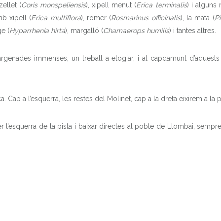
zellet (
Coris monspeliensis
), xipell menut (
Erica terminalis
) i alguns
b xipell (
Erica multiflora
), romer (
Rosmarinus officinalis
), la mata (
Pi
ge (
Hyparrhenia hirta
), margalló (
Chamaerops humilis
) i tantes altres.
genades immenses, un treball a elogiar, i al capdamunt d’aquests b
 Cap a l’esquerra, les restes del Molinet, cap a la dreta eixirem a la pi
INICI
l’esquerra de la pista i baixar directes al poble de Llombai, sempre 
HISTÒRIA
ELS 8 POBLES
PATRIMONI