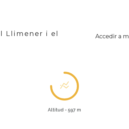
l Llimener i el
Accedir a m
Altitud - 597 m