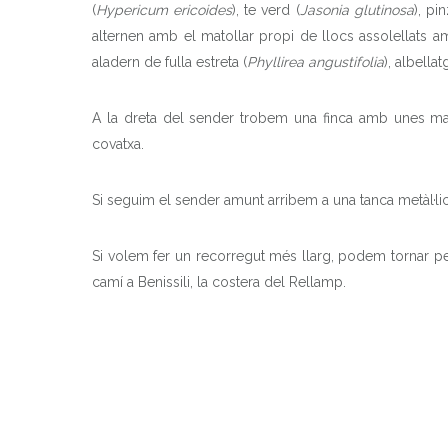
(
Hypericum ericoides
), te verd (
Jasonia glutinosa
), pin
alternen amb el matollar propi de llocs assolellats am
aladern de fulla estreta (
Phyllirea angustifolia
), albellat
A la dreta del sender trobem una finca amb unes mar
covatxa.
Si seguim el sender amunt arribem a una tanca metàl·lica.
Si volem fer un recorregut més llarg, podem tornar per 
camí a Benissili, la costera del Rellamp.