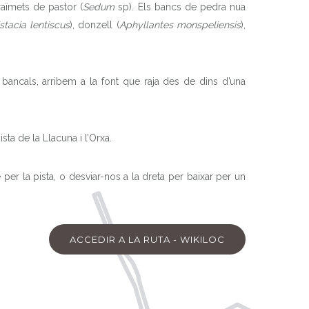
 raïmets de pastor (
Sedum
sp). Els bancs de pedra nua
stacia lentiscus
), donzell (
Aphyllantes monspeliensis
),
ancals, arribem a la font que raja des de dins d’una
sta de la Llacuna i l’Orxa.
per la pista, o desviar-nos a la dreta per baixar per un
ACCEDIR A LA RUTA - WIKILOC