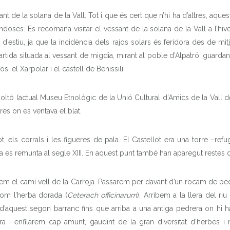
ant de la solana de la Vall. Tot i que és cert que n’hi ha d’altres, aque
oses. Es recomana visitar el vessant de la solana de la Vall a l’hiver
d’estiu, ja que la incidència dels rajos solars és feridora des de mi
tida situada al vessant de migdia, mirant al poble d’Alpatró, guardant e
s, el Xarpolar i el castell de Benissili.
oltó (actual Museu Etnològic de la Unió Cultural d’Amics de la Vall d
res on es ventava el blat.
 els corrals i les figueres de pala. El Castellot era una torre –refugi
 es remunta al segle XIII. En aquest punt també han aparegut restes de
ixem el camí vell de la Carroja. Passarem per davant d’un rocam de pedr
com l’herba dorada (
Ceterach officinarum
). Arribem a la llera del ri
 d’aquest segon barranc fins que arriba a una antiga pedrera on hi h
ra i enfilarem cap amunt, gaudint de la gran diversitat d’herbes 