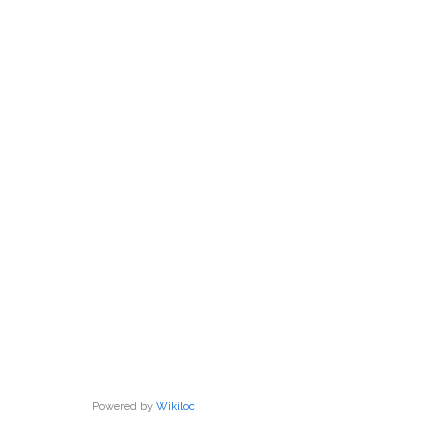
C
F
Powered by
Wikiloc