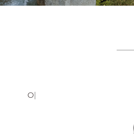
I si em qu
|