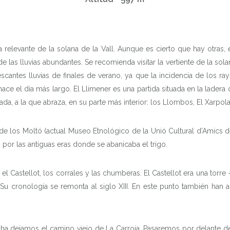
 relevante de la solana de la Vall. Aunque es cierto que hay otras, 
as lluvias abundantes. Se recomienda visitar la vertiente de la solan
cantes lluvias de finales de verano, ya que la incidencia de los r
ace el día más largo. El Llimener es una partida situada en la lade
ada, a la que abraza, en su parte más interior: los Llombos, El Xarpolar 
e los Moltó (actual Museo Etnológico de la Unió Cultural d’Amics de 
 por las antiguas eras donde se abanicaba el trigo.
 Castellot, los corrales y las chumberas. El Castellot era una torre 
 Su cronología se remonta al siglo XIII. En este punto también han
cha dejamos el camino viejo de La Carroja. Pasaremos por delante de