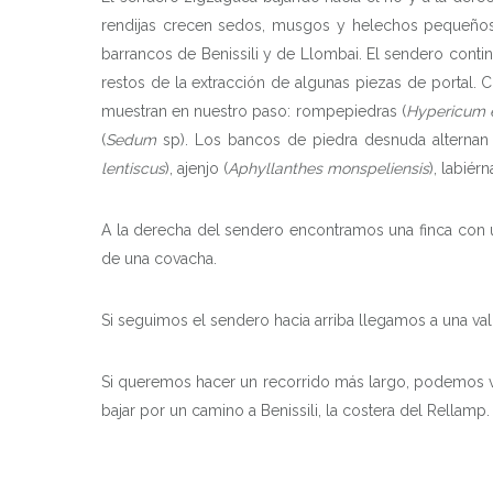
rendijas crecen sedos, musgos y helechos pequeños
barrancos de Benissili y de Llombai. El sendero conti
restos de la extracción de algunas piezas de portal. 
muestran en nuestro paso: rompepiedras (
Hypericum e
(
Sedum
sp). Los bancos de piedra desnuda alternan
lentiscus
), ajenjo (
Aphyllanthes monspeliensis
), labiér
A la derecha del sendero encontramos una finca con u
de una covacha.
Si seguimos el sendero hacia arriba llegamos a una valla
Si queremos hacer un recorrido más largo, podemos volv
bajar por un camino a Benissili, la costera del Rellamp.