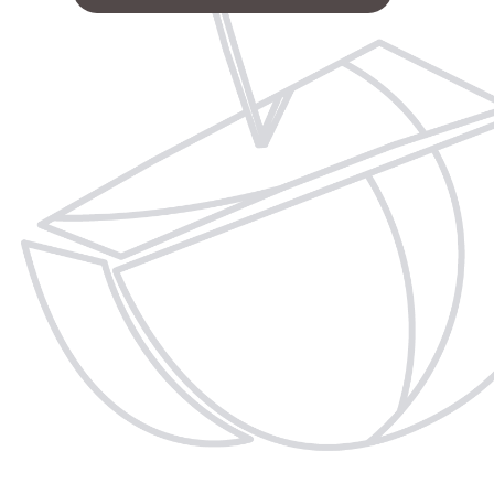
DES
ES