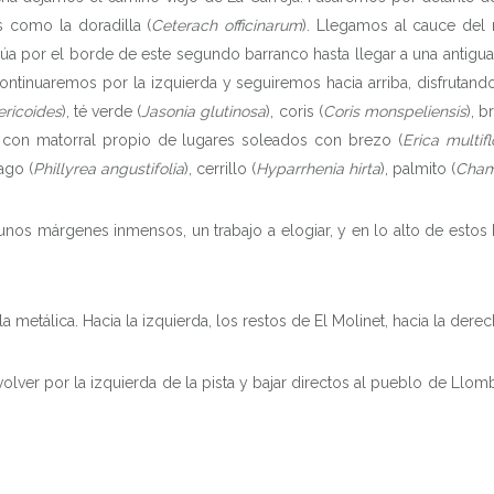
 como la doradilla (
Ceterach officinarum
). Llegamos al cauce del 
núa por el borde de este segundo barranco hasta llegar a una antigu
Continuaremos por la izquierda y seguiremos hacia arriba, disfrutand
ricoides
), té verde (
Jasonia glutinosa
), coris (
Coris monspeliensis
), 
 con matorral propio de lugares soleados con brezo (
Erica multifl
nago (
Phillyrea angustifolia
), cerrillo (
Hyparrhenia hirta
), palmito (
Cham
nos márgenes inmensos, un trabajo a elogiar, y en lo alto de esto
 metálica. Hacia la izquierda, los restos de El Molinet, hacia la dere
INICIO
er por la izquierda de la pista y bajar directos al pueblo de Llomba
HISTORIA
LOS 8 PUEBLOS