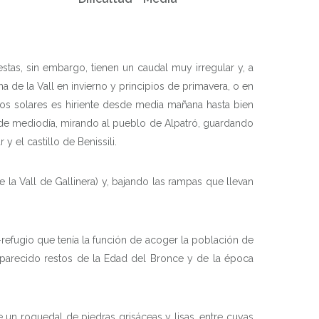
estas, sin embargo, tienen un caudal muy irregular y, a
a de la Vall en invierno y principios de primavera, o en
ayos solares es hiriente desde media mañana hasta bien
ra de mediodía, mirando al pueblo de Alpatró, guardando
y el castillo de Benissili.
la Vall de Gallinera) y, bajando las rampas que llevan
-refugio que tenía la función de acoger la población de
 aparecido restos de la Edad del Bronce y de la época
 un roquedal de piedras grisáceas y lisas, entre cuyas