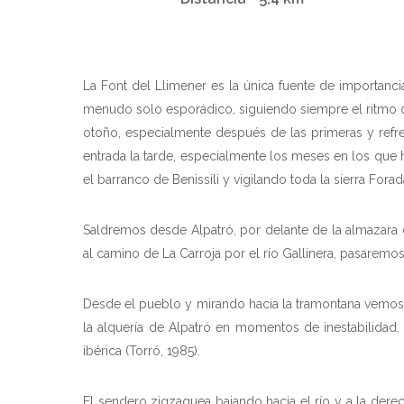
La Font del Llimener es la única fuente de importancia
menudo solo esporádico, siguiendo siempre el ritmo de l
otoño, especialmente después de las primeras y refres
entrada la tarde, especialmente los meses en los que h
el barranco de Benissili y vigilando toda la sierra Forad
Saldremos desde Alpatró, por delante de la almazara d
al camino de La Carroja por el río Gallinera, pasaremos
Desde el pueblo y mirando hacia la tramontana vemos el
la alquería de Alpatró en momentos de inestabilidad.
ibérica (Torró, 1985).
El sendero zigzaguea bajando hacia el río y a la dere