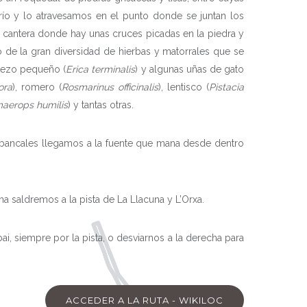
río y lo atravesamos en el punto donde se juntan los
a cantera donde hay unas cruces picadas en la piedra y
o de la gran diversidad de hierbas y matorrales que se
brezo pequeño (
Erica terminalis
) y algunas uñas de gato
ora
), romero (
Rosmarinus officinalis
), lentisco (
Pistacia
aerops humilis
) y tantas otras.
s bancales llegamos a la fuente que mana desde dentro
cha saldremos a la pista de La Llacuna y L’Orxa.
i, siempre por la pista, o desviarnos a la derecha para
ACCEDER A LA RUTA - WIKILOC