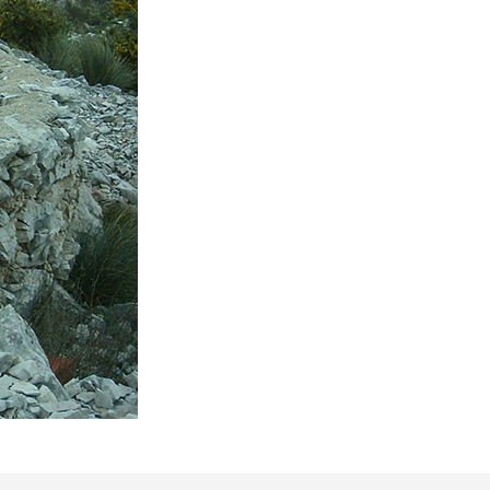
TS
ES