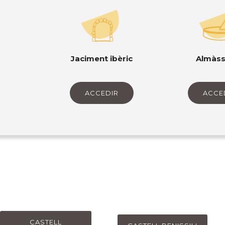
Jaciment ibèric
Almàss
ACCEDIR
ACCE
CASTELL