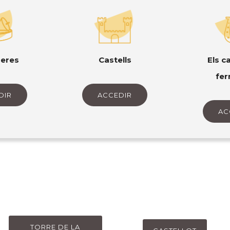
Castells
eres
Els c
fer
ACCEDIR
DIR
AC
TORRE DE LA