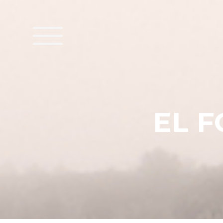
E
L
F