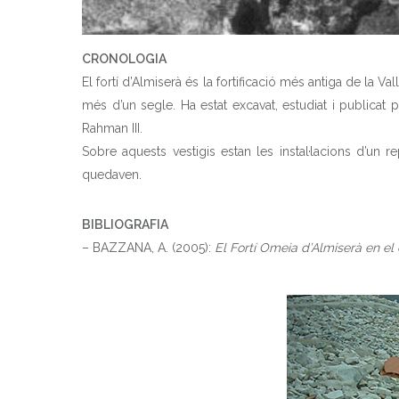
CRONOLOGIA
El fortí d’Almiserà és la fortificació més antiga de la V
més d’un segle. Ha estat excavat, estudiat i publicat
Rahman III.
Sobre aquests vestigis estan les instal·lacions d’un
quedaven.
BIBLIOGRAFIA
– BAZZANA, A. (2005):
El Fortí Omeia d’Almiserà en el 