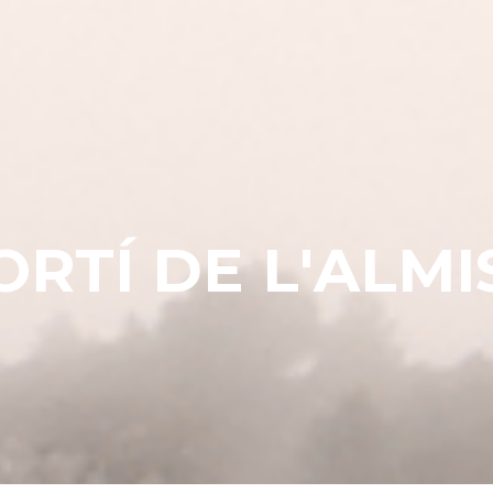
O
R
T
Í
D
E
L
'
A
L
M
I