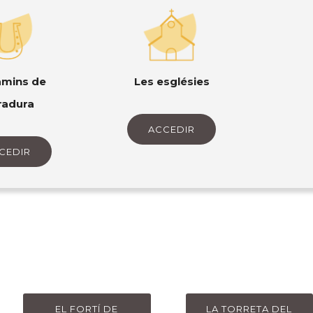
Les esglésies
amins de
radura
ACCEDIR
CEDIR
EL FORTÍ DE
LA TORRETA DEL