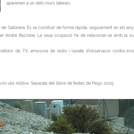
apareixen a un dels murs laterals.
all de Gallinera. Es va construir de forma ràpida, segurament en els an
 per André Bazzana. La seua ocupació ha de relacionar-se amb la su
INICI
 repetidor de TV, emissora de ràdio i caseta d’observació contra in
HISTÒRIA
ELS 8 POBLES
cim del Xillibre
. Separata del llibre de festes de Pego 2005.
PATRIMONI
QUÈ FER
DADES ÚTILS