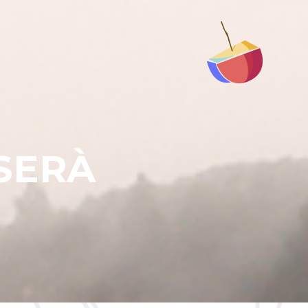
S
E
R
À