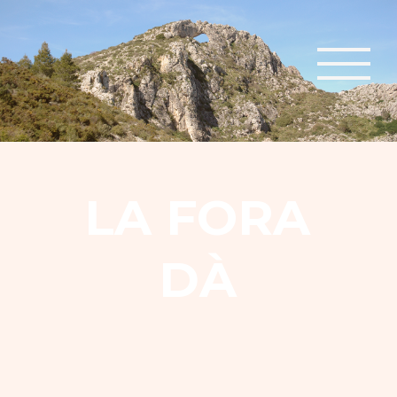
L
A
F
O
R
A
D
À