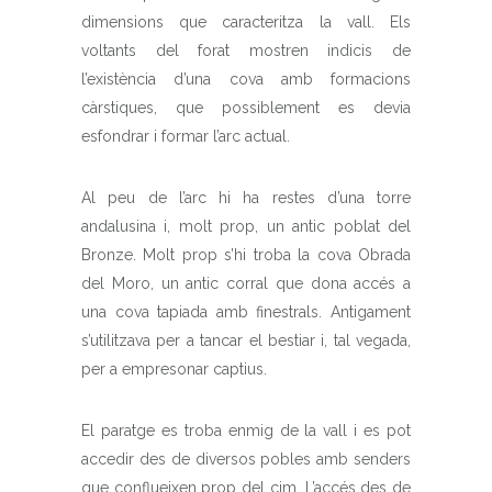
dimensions que caracteritza la vall. Els
voltants del forat mostren indicis de
l’existència d’una cova amb formacions
càrstiques, que possiblement es devia
esfondrar i formar l’arc actual.
Al peu de l’arc hi ha restes d’una torre
andalusina i, molt prop, un antic poblat del
Bronze. Molt prop s’hi troba la cova Obrada
del Moro, un antic corral que dona accés a
una cova tapiada amb finestrals. Antigament
s’utilitzava per a tancar el bestiar i, tal vegada,
per a empresonar captius.
El paratge es troba enmig de la vall i es pot
accedir des de diversos pobles amb senders
que conflueixen prop del cim. L’accés des de