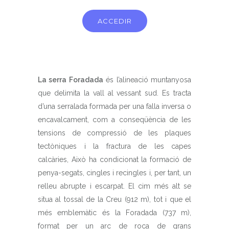
ACCEDIR
La serra Foradada
és l’alineació muntanyosa
que delimita la vall al vessant sud. Es tracta
d’una serralada formada per una falla inversa o
encavalcament, com a conseqüència de les
tensions de compressió de les plaques
tectòniques i la fractura de les capes
calcàries, Això ha condicionat la formació de
penya-segats, cingles i recingles i, per tant, un
relleu abrupte i escarpat. El cim més alt se
situa al tossal de la Creu (912 m), tot i que el
més emblemàtic és la Foradada (737 m),
format per un arc de roca de grans