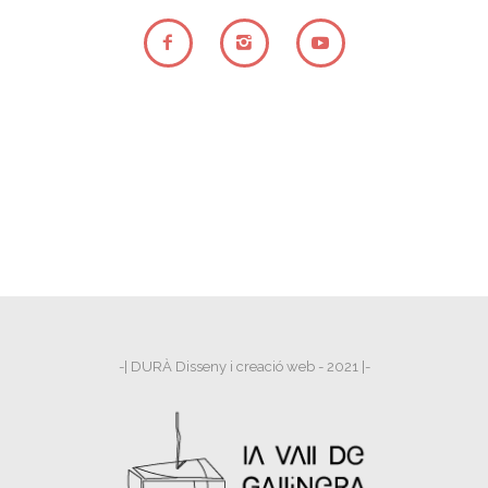
-| DURÀ Disseny i creació web - 2021 |-