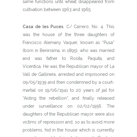
same functions until wheat disappeared from
cultivation between 1963 and 1965.
Casa de les Puces
. C/ Carreró, No. 4. This
was the house of the three daughters of
Francisco Alemany Vaquer, known as “Pusa”
(born in Benirrama, in 1895), who was married
and was father to Rosita, Paquita, and
Vicentica. He was the Republican mayor of La
Vall de Gallinera, arrested and imprisoned on
09/05/1939 and then condemned by a court-
martial on 19/06/1941 to 20 years of jail for
“Aiding the rebellion”, and finally released
under surveillance on 02/02/1956. The
daughters of the Republican mayor were also
victims of repression and, so as to avoid more
problems, hid in the house which is currently