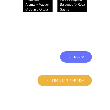
Alemany Vaquer.
Balaguer. © Rosa
© Juanjo Ortolà
Sastre
MAPA
SEGÜENT PARADA