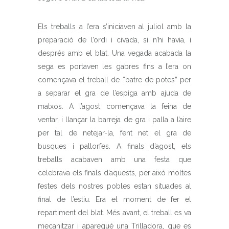
Els treballs a l’era s’iniciaven al juliol amb la
preparació de l’ordi i civada, si n’hi havia, i
després amb el blat. Una vegada acabada la
sega es portaven les gabres fins a l’era on
començava el treball de “batre de potes” per
a separar el gra de l’espiga amb ajuda de
matxos. A l’agost començava la feina de
ventar, i llançar la barreja de gra i palla a l’aire
per tal de netejar-la, fent net el gra de
busques i pallorfes. A finals d’agost, els
treballs acabaven amb una festa que
celebrava els finals d’aquests, per això moltes
festes dels nostres pobles estan situades al
final de l’estiu. Era el moment de fer el
repartiment del blat. Més avant, el treball es va
mecanitzar i aparegué una Trilladora, que es