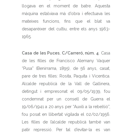
llogava en el moment de batre. Aquesta
màquina estalviava mà d’obra i efectuava les
mateixes funcions, fins que el blat va
desaparèixer del cultiu, entre els anys 1963-
1965.
Casa de les Puces. C/Carreró, núm. 4
. Casa
de les filles de Francisco Alemany Vaquer
“Pusa” (Benirrama, 1895), de 56 anys, casat,
pare de tres filles: Rosita, Paquita i Vicentica.
Alcalde republicà de la Vall de Gallinera,
detingut i empresonat el 09/05/1939, fou
condemnat per un consell de Guerra el
19/06/1941 a 20 anys per “Auxili a la rebel·lió”,
fou posat en llibertat vigilada el 02/02/1956.
Les filles de l’alcalde republicà també van
patir repressió. Per tal d’evitar-la es van