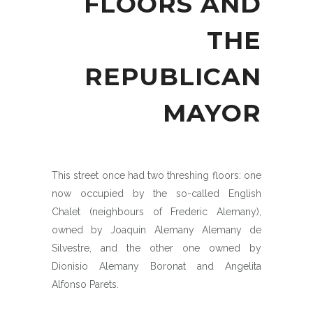
FLOORS AND
THE
REPUBLICAN
MAYOR
This street once had two threshing floors: one
now occupied by the so-called English
Chalet (neighbours of Frederic Alemany),
owned by Joaquín Alemany Alemany de
Silvestre, and the other one owned by
Dionisio Alemany Boronat and Angelita
Alfonso Parets.