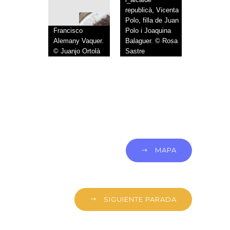
republicà, Vicenta
Polo, filla de Juan
Francisco
Polo i Joaquina
Alemany Vaquer.
Balaguer. © Rosa
© Juanjo Ortolà
Sastre
MAPA
SIGUIENTE PARADA