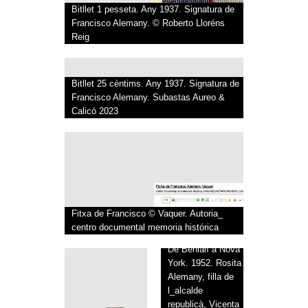
Bitllet 1 pesseta. Any 1937. Signatura de
Francisco Alemany. © Roberto Lloréns
Reig
Bitllet 25 cèntims. Any 1937. Signatura de
Francisco Alemany. Subastas Aureo &
Calicó 2023
Fitxa de Francisco © Vaquer. Autoria_
centro documental memoria histórica
De Benialí a Nova
York. 1952. Rosita
Alemany, filla de
l_alcalde
republicà, Vicenta