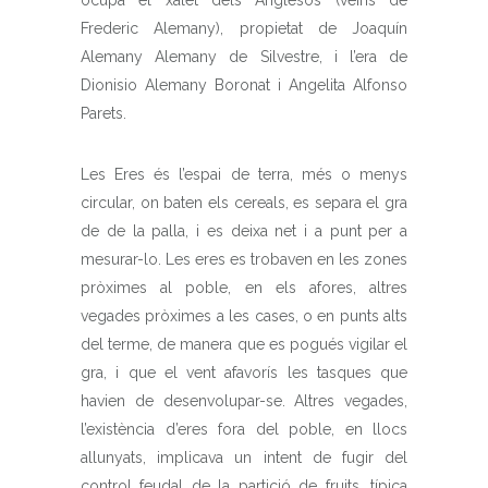
ocupa el xalet dels Anglesos (veïns de
Frederic Alemany), propietat de Joaquín
Alemany Alemany de Silvestre, i l’era de
Dionisio Alemany Boronat i Angelita Alfonso
Parets.
Les Eres és l’espai de terra, més o menys
circular, on baten els cereals, es separa el gra
de de la palla, i es deixa net i a punt per a
mesurar-lo. Les eres es trobaven en les zones
pròximes al poble, en els afores, altres
vegades pròximes a les cases, o en punts alts
del terme, de manera que es pogués vigilar el
gra, i que el vent afavorís les tasques que
havien de desenvolupar-se. Altres vegades,
l’existència d’eres fora del poble, en llocs
allunyats, implicava un intent de fugir del
control feudal de la partició de fruits, típica