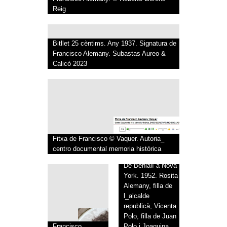
Reig
Bitllet 25 cèntims. Any 1937. Signatura de
Francisco Alemany. Subastas Aureo &
Calicó 2023
Fitxa de Francisco © Vaquer. Autoria_
centro documental memoria histórica
De Benialí a Nova
York. 1952. Rosita
Alemany, filla de
l_alcalde
republicà, Vicenta
Polo, filla de Juan
Francisco
Polo i Joaquina