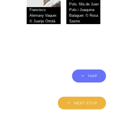
Polo, filla de Juan
Francisco
Polo i Joaquina
Alemany Vaquer.
Balaguer. © Rosa
© Juanjo Ortolà
Sastre
MAP
NEXT STOP