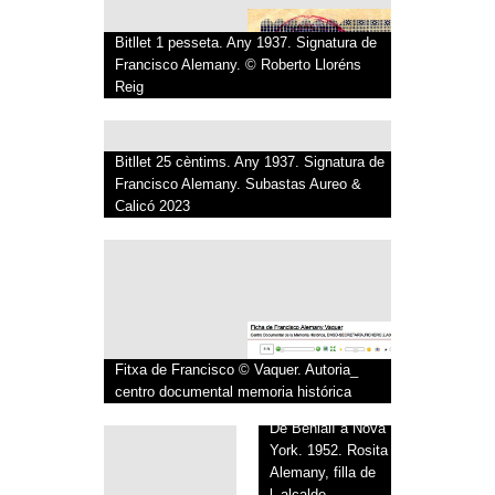
Bitllet 1 pesseta. Any 1937. Signatura de
Francisco Alemany. © Roberto Lloréns
Reig
Bitllet 25 cèntims. Any 1937. Signatura de
Francisco Alemany. Subastas Aureo &
Calicó 2023
Fitxa de Francisco © Vaquer. Autoria_
centro documental memoria histórica
De Benialí a Nova
York. 1952. Rosita
Alemany, filla de
l_alcalde