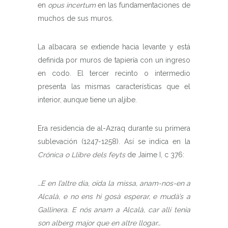
en
opus incertum
en las fundamentaciones de
muchos de sus muros.
La albacara se extiende hacia levante y está
definida por muros de tapiería con un ingreso
en codo. El tercer recinto o intermedio
presenta las mismas características que el
interior, aunque tiene un aljibe.
Era residencia de al-Azraq durante su primera
sublevación (1247-1258). Así se indica en la
Crónica o Llibre dels feyts
de Jaime I, c 376:
…E en l’altre dia, oïda la missa, anam-nos-en a
Alcalà, e no ens hi gosà esperar, e mudà’s a
Gallinera. E nós anam a Alcalà, car allí tenia
son alberg major que en altre llogar…