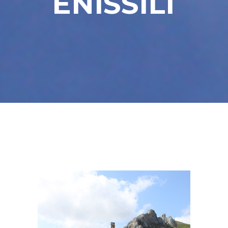
E
N
I
S
S
I
L
I