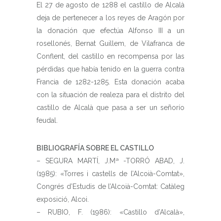
El 27 de agosto de 1288 el castillo de Alcalà
deja de pertenecer a los reyes de Aragón por
la donación que efectúa Alfonso III a un
rosellonés, Bernat Guillem, de Vilafranca de
Conflent, del castillo en recompensa por las
pérdidas que había tenido en la guerra contra
Francia de 1282-1285. Esta donación acaba
con la situación de realeza para el distrito del
castillo de Alcalà que pasa a ser un señorío
feudal.
BIBLIOGRAFÍA SOBRE EL CASTILLO
– SEGURA MARTÍ, J.Mª -TORRÓ ABAD, J.
(1985): «Torres i castells de l’Alcoià-Comtat»,
Congrés d’Estudis de l’Alcoià-Comtat: Catàleg
exposició, Alcoi.
– RUBIO, F. (1986): «Castillo d’Alcalà»,