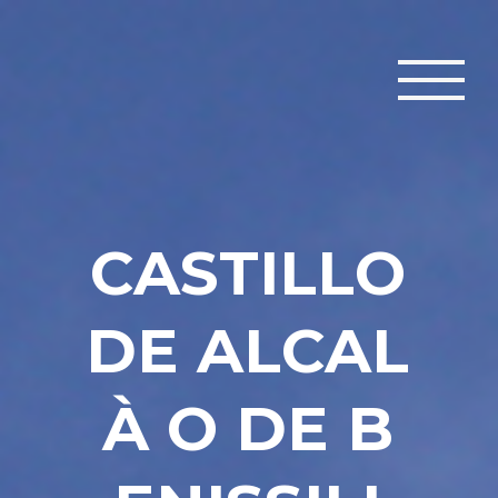
C
A
S
T
I
L
L
O
D
E
A
L
C
A
L
À
O
D
E
B