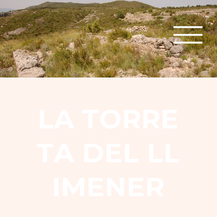
L
A
T
O
R
R
E
T
A
D
E
L
L
L
I
M
E
N
E
R