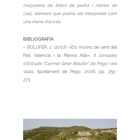
maçoneria de blocs de pedra i morter de
calç, element que podria ser interpretat com
una mena d’accés
.
BIBLIOGRAFÍA
– BOLUFER, J. (2007): «Els molins de vent del
País Valencià i la Marina Alta»,
II Jornades
d’Estudis “Carmel Giner Bolufer” de Pego i les
Valls
, Ajuntament de Pego, 2006, pp. 255-
273.