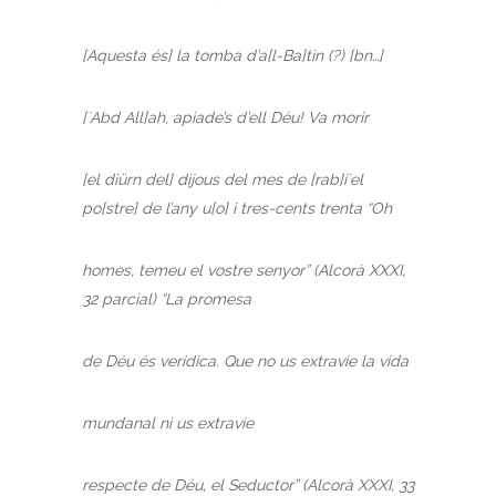
[Aquesta és] la tomba d’a[l-Ba]tin (?) [bn…]
[´Abd All]ah, apiade’s d’ell Déu! Va morir
[el diürn del] dijous del mes de [rab]i´el
po[stre] de l’any u[o] i tres-cents trenta “Oh
homes, temeu el vostre senyor” (Alcorà XXXI,
32 parcial) “La promesa
de Déu és verídica. Que no us extravie la vida
mundanal ni us extravie
respecte de Déu, el Seductor” (Alcorà XXXI, 33