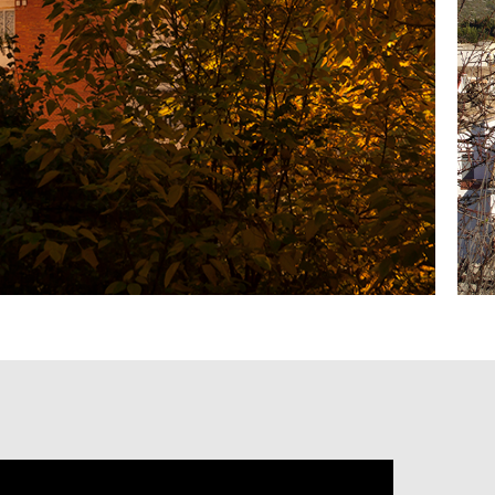
DES
ES