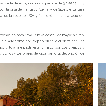
sas de la derecha, con una superficie de 3
088,33 m, y
 con la casa de Francisco Alemany de Silvestre. La casa
ta fue la sede del PCE, y funcionó como una radio del
tremos de cada nave; la nave central, de mayor altura y
 y un cuarto tramo con forjado plano y cubierta con una
lio, junto a la entrada; está formado por dos cuerpos y
nquillos y los pilares de cada tramo, la decoración de