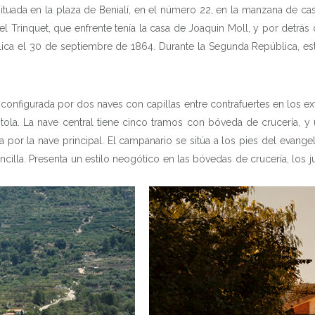
situada en la plaza de Benialí, en el número 22, en la manzana de ca
del Trinquet, que enfrente tenía la casa de Joaquin Moll, y por detrás
ica el 30 de septiembre de 1864. Durante la Segunda República, es
INICIO
, configurada por dos naves con capillas entre contrafuertes en los ex
pístola. La nave central tiene cinco tramos con bóveda de crucería,
HISTORIA
 por la nave principal. El campanario se sitúa a los pies del evange
lla. Presenta un estilo neogótico en las bóvedas de crucería, los ju
LOS 8 PUEBLOS
PATRIMONIO
QUÉ HACER
DATOS ÚTILES