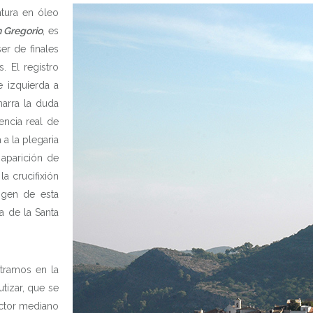
ntura en óleo
an Gregorio
, es
ser de finales
. El registro
e izquierda a
arra la duda
encia real de
a la plegaria
 aparición de
la crucifixión
igen de esta
a de la Santa
INICIO
HISTORIA
ntramos en la
tizar, que se
LOS 8 PUEBLOS
ector mediano