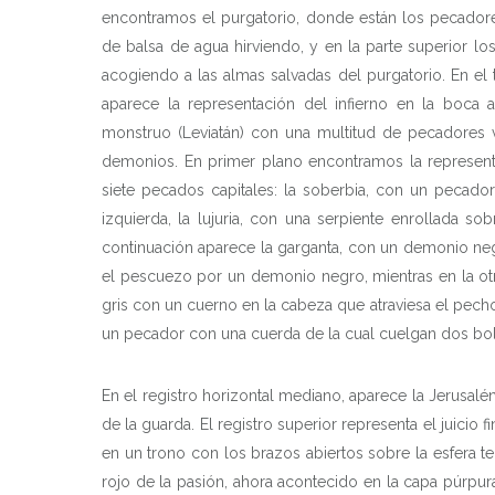
encontramos el purgatorio, donde están los pecador
de balsa de agua hirviendo, y en la parte superior lo
acogiendo a las almas salvadas del purgatorio. En el t
aparece la representación del infierno en la boca 
monstruo (Leviatán) con una multitud de pecadores 
demonios. En primer plano encontramos la represent
siete pecados capitales: la soberbia, con un pecad
izquierda, la lujuria, con una serpiente enrollada 
CA
continuación aparece la garganta, con un demonio ne
el pescuezo por un demonio negro, mientras en la otr
gris con un cuerno en la cabeza que atraviesa el pec
un pecador con una cuerda de la cual cuelgan dos b
F
En el registro horizontal mediano, aparece la Jerusalé
de la guarda. El registro superior representa el juici
en un trono con los brazos abiertos sobre la esfera t
rojo de la pasión, ahora acontecido en la capa púrpu