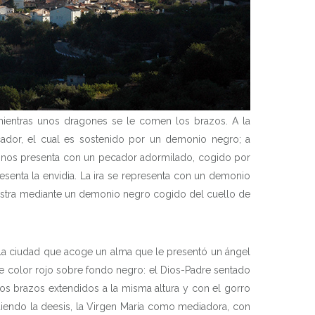
mientras unos dragones se le comen los brazos. A la
ecador, el cual es sostenido por un demonio negro; a
DES
e nos presenta con un pecador adormilado, cogido por
senta la envidia. La ira se representa con un demonio
uestra mediante un demonio negro cogido del cuello de
ES
de la ciudad que acoge un alma que le presentó un ángel
 de color rojo sobre fondo negro: el Dios-Padre sentado
los brazos extendidos a la misma altura y con el gorro
diendo la deesis, la Virgen María como mediadora, con