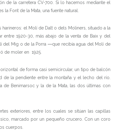
ión de la carretera CV-700. Si lo hacemos mediante el
s la Font de la Mata, una fuente natural.
rineros: el Molí de Dalt o dels Moliners, situado a la
ar entre 1920-30, más abajo de la venta de Baix y del
í del Mig o de la Porra ―que recibía agua del Molí de
ejó de moler en 1925.
horizontal de forma casi semicircular, un tipo de balcón
ad de la pendiente entre la montaña y el lecho del río.
 la de Benimarsoc y la de la Mata, las dos últimas con
es exteriores, entre los cuales se sitúan las capillas
clásico, marcado por un pequeño crucero. Con un coro
dos cuerpos.