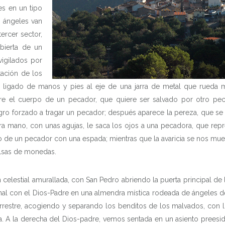
es en un tipo
s ángeles van
PATRIMONIO
ercer sector,
abierta de un
QUÉ HACER
vigilados por
ación de los
DATOS ÚTILES
or ligado de manos y pies al eje de una jarra de metal que rueda 
sobre el cuerpo de un pecador, que quiere ser salvado por otro p
LENDARIO DE ACTIVIDA
gro forzado a tragar un pecador; después aparece la pereza, que s
a mano, con unas agujas, le saca los ojos a una pecadora, que repre
ho de un pecador con una espada; mientras que la avaricia se nos m
FIESTAS
olsas de monedas.
OLLETOS DESCARGABL
n celestial amurallada, con San Pedro abriendo la puerta principal 
o final con el Dios-Padre en una almendra mística rodeada de ángeles
CASTELLANO
errestre, acogiendo y separando los benditos de los malvados, con 
ra. A la derecha del Dios-padre, vemos sentada en un asiento preesi