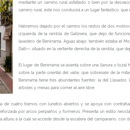
mediante un camino rural asfaltado o bien por la desviac
camino rural, este nos conducirá a un lugar fantástico, que e
Habremos dejado por el camino los restos de dos molinos ha
izquierda de la rambla de Gallinera, que dejó de funcion
lavadero de Benirrama. Aguas abajo, también estaba el Mol
Dalt―, situado en la vertiente derecha de la rambla, que d
El lugar de Benirrama se asienta sobre una llanura o tozal 
sobre la parte oriental del valle, que sobresale de la mit
Benirrama tiene tres abundantes fuentes: la del Llavador,
árboles y mesas para comer al aire libre.
ta de cuatro tramos con lunetos abiertos y se apoya con contrafuert
reforzada por arcos perpiaños y formeros. Presenta un estilo neo
a altura, a la cual se accede desde la escalera del campanario, con 