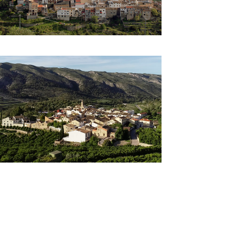
BENISSIVÀ
Los 8 pueblos
DES
ES