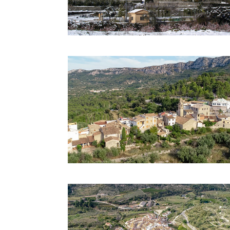
LA CARROJA
Los 8 pueblos
CA
F