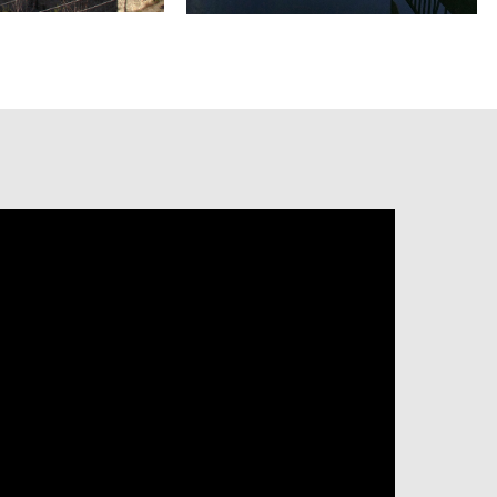
TS
ES