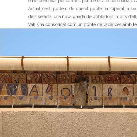
o bé continuar pel barranc per a eixir a la part baixa d’A
Actualment, podem dir que el poble ha superat la seua
dels setanta, una nova onada de pobladors, molts d’ells 
Vall s’ha consolidat com un poble de vacances amb les