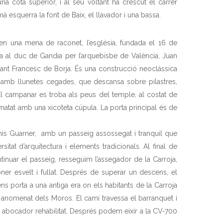
na cota superior, i al seu voltant ha crescut el carrer
 esquerra la font de Baix, el llavador i una bassa.
en una mena de raconet, l’església, fundada el 16 de
 al duc de Gandia per l’arquebisbe de València, Juan
ant Francesc de Borja. És una construcció neoclàssica
 amb llunetes cegades, que descansa sobre pilastres,
. El campanar es troba als peus del temple, al costat de
ematat amb una xicoteta cúpula. La porta principal és de
his Guarner, amb un passeig assossegat i tranquil que
sitat d’arquitectura i elements tradicionals. Al final de
ntinuar el passeig, resseguim l’assegador de la Carroja,
ner esvelt i fullat. Després de superar un descens, el
ns porta a una antiga era on els habitants de la Carroja
t anomenat dels Moros. El camí travessa el barranquet i
ic abocador rehabilitat. Després podem eixir a la CV-700