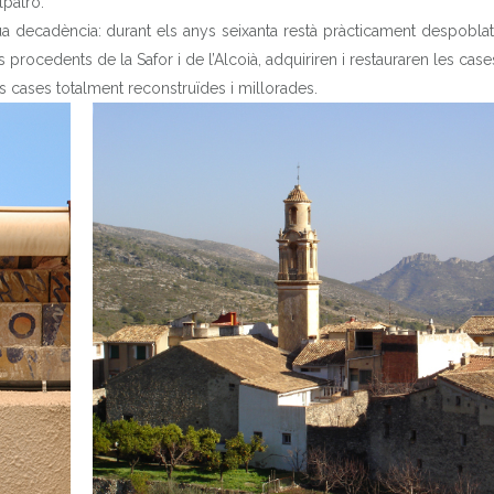
lpatró.
 decadència: durant els anys seixanta restà pràcticament despoblat i
HISTÒRIA
procedents de la Safor i de l’Alcoià, adquiriren i restauraren les case
 cases totalment reconstruïdes i millorades.
ELS 8 POBLES
PATRIMONI
QUÈ FER
DADES ÚTILS
FESTES
NOTÍCIES