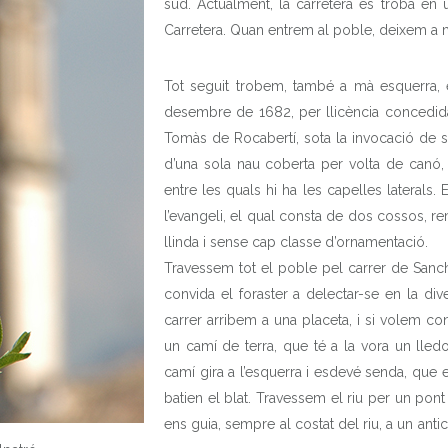
sud. Actualment, la carretera es troba en u
Carretera. Quan entrem al poble, deixem a mà
Tot seguit trobem, també a mà esquerra, 
desembre de 1682, per llicència concedida
Tomàs de Rocabertí, sota la invocació de s
d’una sola nau coberta per volta de canó,
entre les quals hi ha les capelles laterals
l’evangeli, el qual consta de dos cossos, r
llinda i sense cap classe d’ornamentació.
Travessem tot el poble pel carrer de Sanc
convida el foraster a delectar-se en la diver
carrer arribem a una placeta, i si volem co
un camí de terra, que té a la vora un lledo
camí gira a l’esquerra i esdevé senda, que e
batien el blat. Travessem el riu per un pon
ens guia, sempre al costat del riu, a un ant
INICI