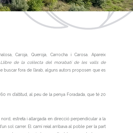
losa, Caroja, Queroja, Carrocha i Carosa. Apareix
 Llibre de la col·lecta del morabatí de les valls de
de buscar fora de l’àrab, alguns autors proposen que es
a 360 m d’altitud, al peu de la penya Foradada, que té 20
nord, estreta i allargada en direcció perpendicular a la
d’un sol carrer. El camí reial arribava al poble per la part