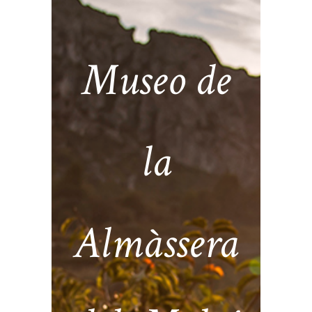
Museo de
la
Almàssera