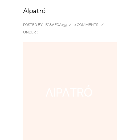
Alpatró
POSTED BY : FA8AFCA139
/
0 COMMENTS
/
UNDER :