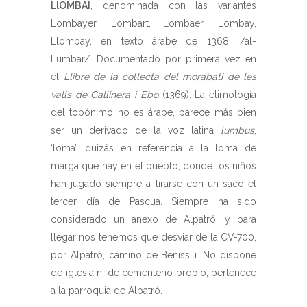
LlOMBAI
, denominada con las variantes
Lombayer, Lombart, Lombaer, Lombay,
Llombay, en texto árabe de 1368, /al-
Lumbar/. Documentado por primera vez en
el
Llibre de la col·lecta del morabatí de les
valls de Gallinera i Ebo
(1369). La etimología
del topónimo no es árabe, parece más bien
ser un derivado de la voz latina
lumbus
,
‘loma’, quizás en referencia a la loma de
marga que hay en el pueblo, donde los niños
han jugado siempre a tirarse con un saco el
tercer día de Pascua. Siempre ha sido
considerado un anexo de Alpatró, y para
llegar nos tenemos que desviar de la CV-700,
por Alpatró, camino de Benissili. No dispone
de iglesia ni de cementerio propio, pertenece
a la parroquia de Alpatró.